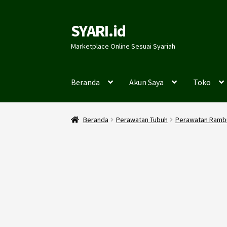
SYARI.id
Skip
Skip
to
to
Marketplace Online Sesuai Syariah
navigation
content
Beranda
Akun Saya
Toko
Beranda
Perawatan Tubuh
Perawatan Ramb