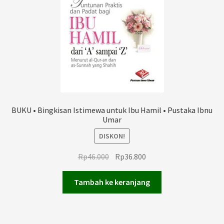
BUKU • Bingkisan Istimewa untuk Ibu Hamil • Pustaka Ibnu
Umar
DISKON!
Harga
Harga
Rp
46.000
Rp
36.800
aslinya
saat
adalah:
ini
Tambah ke keranjang
Rp46.000.
adalah:
Rp36.800.