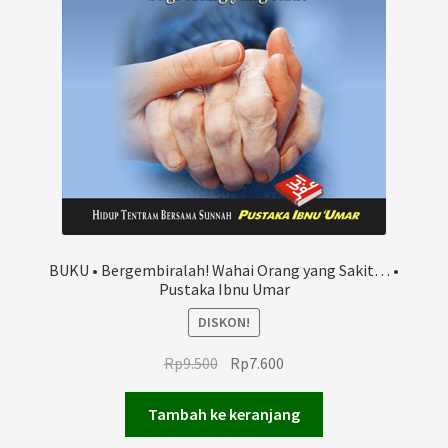
BUKU • Bergembiralah! Wahai Orang yang Sakit… •
Pustaka Ibnu Umar
DISKON!
Harga
Harga
Rp
9.500
Rp
7.600
aslinya
saat
adalah:
ini
Tambah ke keranjang
Rp9.500.
adalah: