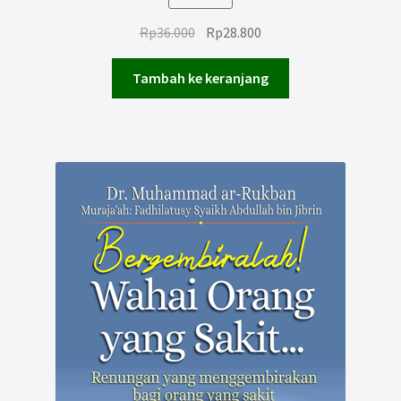
Harga
Harga
Rp
36.000
Rp
28.800
aslinya
saat
adalah:
ini
Tambah ke keranjang
Rp36.000.
adalah:
Rp28.800.