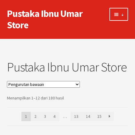
Pustaka Ibnu Umar
Skip
Skip
↓
to
to
Store
navigation
content
Beranda
Akun Saya
Pustaka Ibnu Umar Store
Keranjang Belanja
Selesai Berbelanja
Menampilkan 1–12 dari 180 hasil
1
2
3
4
…
13
14
15