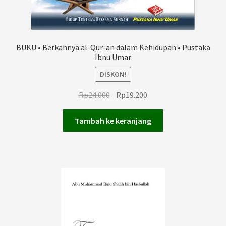
BUKU • Berkahnya al-Qur-an dalam Kehidupan • Pustaka
Ibnu Umar
DISKON!
Harga
Harga
Rp
24.000
Rp
19.200
aslinya
saat
adalah:
ini
Tambah ke keranjang
Rp24.000.
adalah:
Rp19.200.