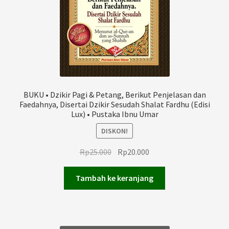
BUKU • Dzikir Pagi & Petang, Berikut Penjelasan dan
Faedahnya, Disertai Dzikir Sesudah Shalat Fardhu (Edisi
Lux) • Pustaka Ibnu Umar
DISKON!
Harga
Harga
Rp
25.000
Rp
20.000
aslinya
saat
adalah:
ini
Tambah ke keranjang
Rp25.000.
adalah:
Rp20.000.