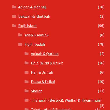
Aqidah & Manhaj
(28)
Dakwah & Khutbah
(3)
Fiqih Islam
(96)
Adab & Akhlak
(8)
Fiqih Ibadah
(78)
Aqiqah & Qurban
(4)
Do'a, Wirid & Dzikir
(16)
Haji & Umrah
(6)
Puasa & I'tikaf
(10)
Shalat
(33)
Thaharah (Bersuci), Wudhu' & Tayammum
(3)
Zakat, Infaq & Shadaqah
(5)