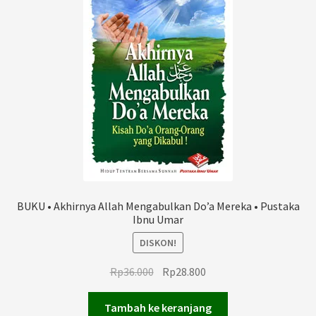
BUKU • Akhirnya Allah Mengabulkan Do’a Mereka • Pustaka
Ibnu Umar
DISKON!
Harga
Harga
Rp
36.000
Rp
28.800
aslinya
saat
adalah:
ini
Tambah ke keranjang