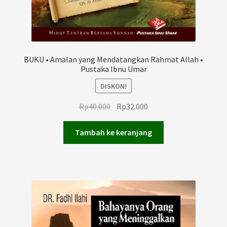
BUKU • Amalan yang Mendatangkan Rahmat Allah •
Pustaka Ibnu Umar
DISKON!
Harga
Harga
Rp
40.000
Rp
32.000
aslinya
saat
adalah:
ini
Tambah ke keranjang
Rp40.000.
adalah:
Rp32.000.