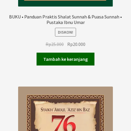
BUKU • Panduan Praktis Shalat Sunnah & Puasa Sunnah •
Pustaka Ibnu Umar
DISKON!
Harga
Harga
Rp
25.000
Rp
20.000
aslinya
saat
adalah:
ini
Tambah ke keranjang
Rp25.000.
adalah:
Rp20.000.