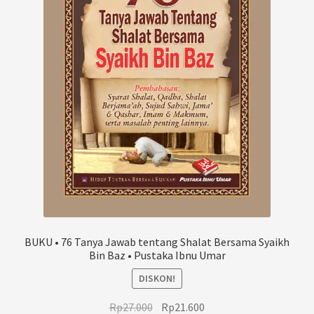
BUKU • 76 Tanya Jawab tentang Shalat Bersama Syaikh
Bin Baz • Pustaka Ibnu Umar
DISKON!
Harga
Harga
Rp
27.000
Rp
21.600