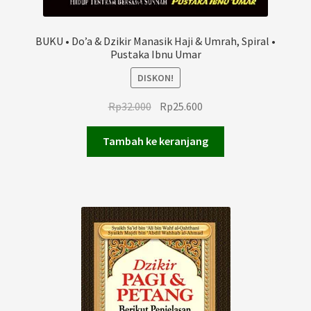
BUKU • Do’a & Dzikir Manasik Haji & Umrah, Spiral •
Pustaka Ibnu Umar
DISKON!
Harga
Harga
Rp
32.000
Rp
25.600
aslinya
saat
adalah:
ini
Tambah ke keranjang
Rp32.000.
adalah:
Rp25.600.