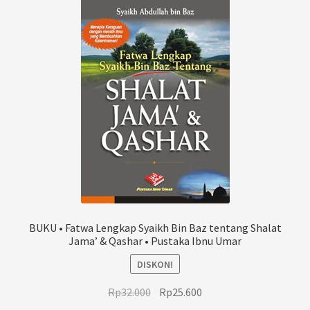
BUKU • Fatwa Lengkap Syaikh Bin Baz tentang Shalat
Jama’ & Qashar • Pustaka Ibnu Umar
DISKON!
Harga
Harga
Rp
32.000
Rp
25.600
aslinya
saat