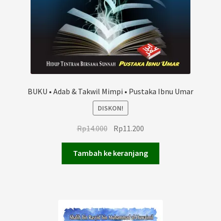
BUKU • Adab & Takwil Mimpi • Pustaka Ibnu Umar
DISKON!
Harga
Harga
Rp
14.000
Rp
11.200
aslinya
saat
adalah:
ini
Tambah ke keranjang
Rp14.000.
adalah:
Rp11.200.