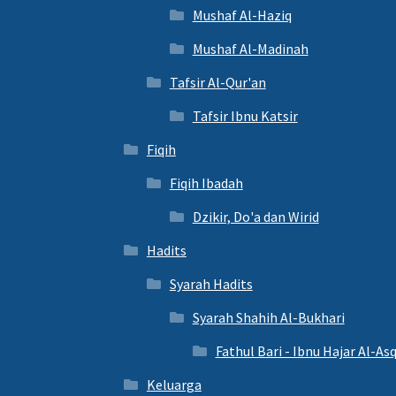
Mushaf Al-Haziq
Mushaf Al-Madinah
Tafsir Al-Qur'an
Tafsir Ibnu Katsir
Fiqih
Fiqih Ibadah
Dzikir, Do'a dan Wirid
Hadits
Syarah Hadits
Syarah Shahih Al-Bukhari
Fathul Bari - Ibnu Hajar Al-As
Keluarga