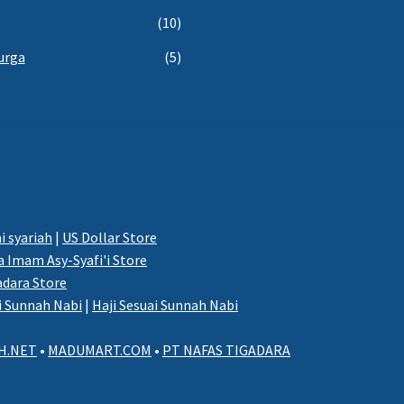
(10)
urga
(5)
i syariah
|
US Dollar Store
 Imam Asy-Syafi'i Store
adara Store
i Sunnah Nabi
|
Haji Sesuai Sunnah Nabi
H.NET
•
MADUMART.COM
•
PT NAFAS TIGADARA