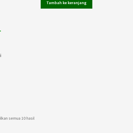
adalah:
ini
Tambah ke keranjang
Rp80.000.
adalah:
Rp64.000.
,
i
kan semua 10 hasil