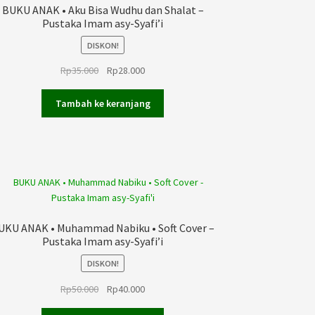
BUKU ANAK • Aku Bisa Wudhu dan Shalat –
Pustaka Imam asy-Syafi’i
DISKON!
Harga
Harga
Rp
35.000
Rp
28.000
aslinya
saat
adalah:
ini
Tambah ke keranjang
Rp35.000.
adalah:
Rp28.000.
UKU ANAK • Muhammad Nabiku • Soft Cover –
Pustaka Imam asy-Syafi’i
DISKON!
Harga
Harga
Rp
50.000
Rp
40.000
aslinya
saat