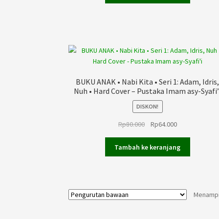
Rp40.000.
adalah:
Rp32.000.
BUKU ANAK • Nabi Kita • Seri 1: Adam, Idris
Nuh • Hard Cover – Pustaka Imam asy-Syafi’
DISKON!
Harga
Harga
Rp
80.000
Rp
64.000
aslinya
saat
adalah:
ini
Tambah ke keranjang
Rp80.000.
adalah:
Rp64.000.
Menampil