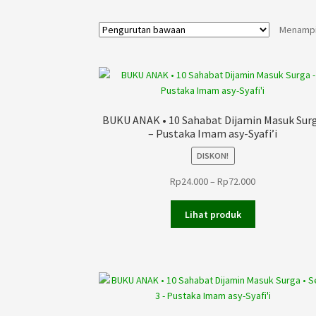
Menampil
BUKU ANAK • 10 Sahabat Dijamin Masuk Sur
– Pustaka Imam asy-Syafi’i
DISKON!
Rentang
Rp
24.000
–
Rp
72.000
harga:
Rp24.000
Lihat produk
hingga
Rp72.000