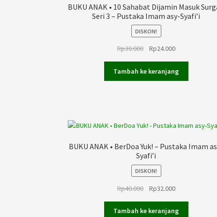
BUKU ANAK • 10 Sahabat Dijamin Masuk Surg
Seri 3 – Pustaka Imam asy-Syafi’i
DISKON!
Harga
Harga
Rp
30.000
Rp
24.000
aslinya
saat
adalah:
ini
Tambah ke keranjang
Rp30.000.
adalah:
Rp24.000.
BUKU ANAK • BerDoa Yuk! – Pustaka Imam as
Syafi’i
DISKON!
Harga
Harga
Rp
40.000
Rp
32.000
aslinya
saat
adalah:
ini
Tambah ke keranjang