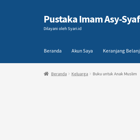
Pustaka Imam Asy-Syafi
Skip
Skip
to
to
Dilayani oleh Syari.id
navigation
content
Beranda
Akun Saya
Keranjang Belanj
Beranda
Akun Saya
Keranjang Belanja
Selesai 
Beranda
Keluarga
Buku untuk Anak Muslim