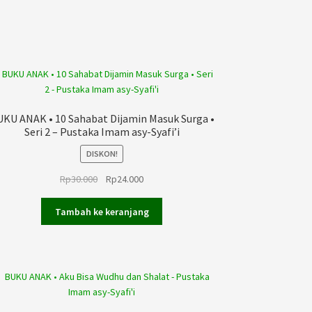
KU ANAK • 10 Sahabat Dijamin Masuk Surga •
Seri 2 – Pustaka Imam asy-Syafi’i
DISKON!
Harga
Harga
Rp
30.000
Rp
24.000
aslinya
saat
adalah:
ini
Tambah ke keranjang
Rp30.000.
adalah:
Rp24.000.