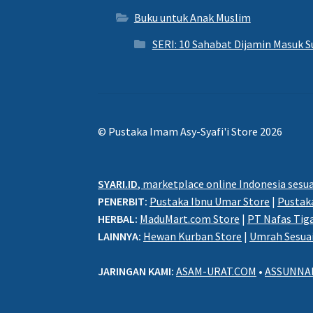
Buku untuk Anak Muslim
SERI: 10 Sahabat Dijamin Masuk S
© Pustaka Imam Asy-Syafi'i Store 2026
SYARI.ID
, marketplace online Indonesia sesua
PENERBIT:
Pustaka Ibnu Umar Store
|
Pustaka
HERBAL:
MaduMart.com Store
|
PT Nafas Tig
LAINNYA:
Hewan Kurban Store
|
Umrah Sesua
JARINGAN KAMI:
ASAM-URAT.COM
•
ASSUNNA