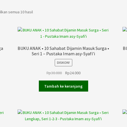
kan semua 10 hasil
ga
BUKU ANAK • 10 Sahabat Dijamin Masuk Surga •
BU
Seri 1 – Pustaka Imam asy-Syafi’i
DISKON!
Harga
Harga
Rp
30.000
Rp
24.000
aslinya
saat
adalah:
ini
Tambah ke keranjang
Rp30.000.
adalah:
Rp24.000.