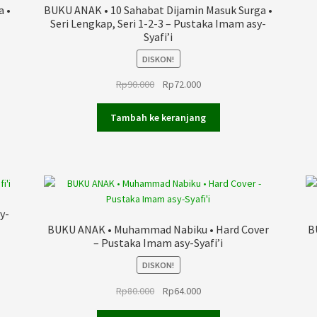
a •
BUKU ANAK • 10 Sahabat Dijamin Masuk Surga •
Seri Lengkap, Seri 1-2-3 – Pustaka Imam asy-
Syafi’i
DISKON!
Harga
Harga
Rp
90.000
Rp
72.000
aslinya
saat
adalah:
ini
Tambah ke keranjang
Rp90.000.
adalah:
Rp72.000.
y-
BUKU ANAK • Muhammad Nabiku • Hard Cover
B
– Pustaka Imam asy-Syafi’i
DISKON!
Harga
Harga
Rp
80.000
Rp
64.000
aslinya
saat