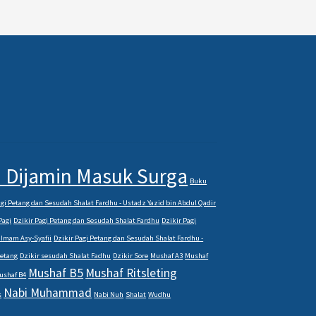
 Dijamin Masuk Surga
Buku
gi Petang dan Sesudah Shalat Fardhu - Ustadz Yazid bin Abdul Qadir
Pagi
Dzikir Pagi Petang dan Sesudah Shalat Fardhu
Dzikir Pagi
 Imam Asy-Syafii
Dzikir Pagi Petang dan Sesudah Shalat Fardhu -
Petang
Dzikir sesudah Shalat Fadhu
Dzikir Sore
Mushaf A3
Mushaf
Mushaf B5
Mushaf Ritsleting
ushaf B4
Nabi Muhammad
s
Nabi Nuh
Shalat
Wudhu