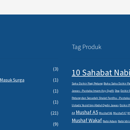
Tag Produk
(3)
10 Sahabat Nabi
 Masuk Surga
(1)
Saku Dzikir Pagi Petang
Buku Saku Dzikir Pa
(1)
Jawas - Pustaka Imam Asy-Syafii
Doa
Dzikir 
Petang dan Sesudah Shalat Fardhu - Pustaka
(1)
Ustadz Yazid bin Abdul Qadir Jawas
Dzikir 
Mushaf A5
(21)
A4
Mushaf A6
Mushaf A7
M
Mushaf Wakaf
Nabi Adam
Nabi Idri
(9)